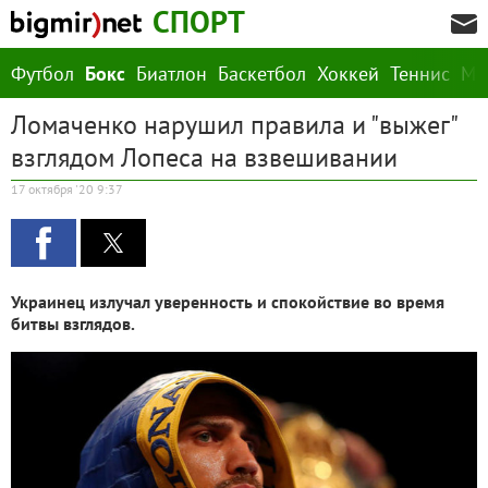
СПОРТ
Футбол
Бокс
Биатлон
Баскетбол
Хоккей
Теннис
М
Ломаченко нарушил правила и "выжег"
взглядом Лопеса на взвешивании
17 октября '20 9:37
Украинец излучал уверенность и спокойствие во время
битвы взглядов.