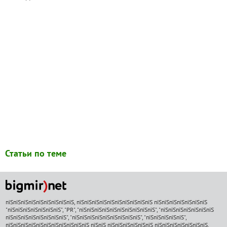
Статьи по теме
пїЅпїЅпїЅпїЅпїЅпїЅпїЅпїЅпїЅ, пїЅпїЅпїЅпїЅпїЅпїЅпїЅпїЅпїЅпїЅ пїЅпїЅпїЅпїЅпїЅпїЅпїЅ
"пїЅпїЅпїЅпїЅпїЅпїЅпїЅ", "PR", "пїЅпїЅпїЅпїЅпїЅпїЅпїЅпїЅпїЅпїЅ", "пїЅпїЅпїЅпїЅпїЅпїЅпїЅ
пїЅпїЅпїЅпїЅпїЅпїЅпїЅпїЅ", "пїЅпїЅпїЅпїЅпїЅпїЅпїЅпїЅпїЅ", "пїЅпїЅпїЅпїЅпїЅ",
пїЅпїЅпїЅпїЅпїЅпїЅпїЅпїЅпїЅпїЅпїЅ пїЅпїЅ пїЅпїЅпїЅпїЅпїЅпїЅ пїЅпїЅпїЅпїЅпїЅпїЅпїЅ.