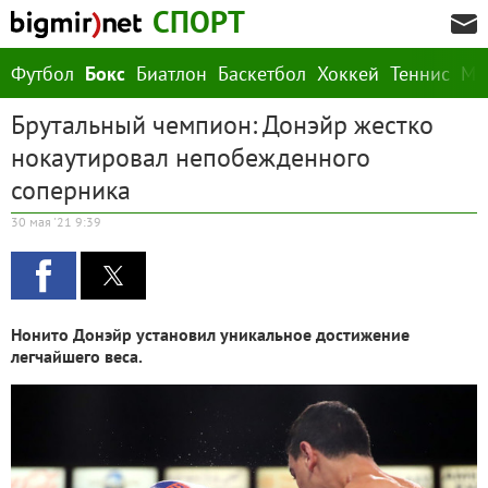
СПОРТ
Футбол
Бокс
Биатлон
Баскетбол
Хоккей
Теннис
М
Брутальный чемпион: Донэйр жестко
нокаутировал непобежденного
соперника
30 мая '21 9:39
Нонито Донэйр установил уникальное достижение
легчайшего веса.