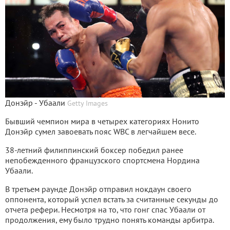
Донэйр - Убаали
Getty Images
Бывший чемпион мира в четырех категориях Нонито
Донэйр сумел завоевать пояс WBС в легчайшем весе.
38-летний филиппинский боксер победил ранее
непобежденного французского спортсмена Нордина
Убаали.
В третьем раунде Донэйр отправил нокдаун своего
оппонента, который успел встать за считанные секунды до
отчета рефери. Несмотря на то, что гонг спас Убаали от
продолжения, ему было трудно понять команды арбитра.