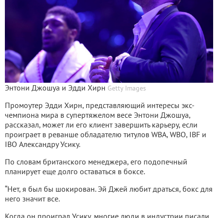
Энтони Джошуа и Эдди Хирн
Getty Images
Промоутер Эдди Хирн, представляющий интересы экс-
чемпиона мира в супертяжелом весе Энтони Джошуа,
рассказал, может ли его клиент завершить карьеру, если
проиграет в реванше обладателю титулов WBA, WBO, IBF и
IBO Александру Усику.
По словам британского менеджера, его подопечный
планирует еще долго оставаться в боксе.
“Нет, я был бы шокирован. Эй Джей любит драться, бокс для
него значит все.
Когда он проиграл Усику, многие люди в индустрии писали