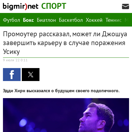
СПОРТ
Футбол
Бокс
Биатлон
Баскетбол
Хоккей
Теннис
М
Промоутер рассказал, может ли Джошуа
завершить карьеру в случае поражения
Усику
9 июля '22 0:11
Эдди Хирн высказался о будущем своего подопечного.