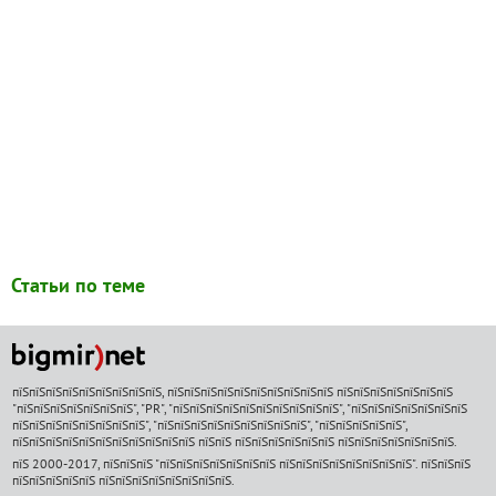
Статьи по теме
пїЅпїЅпїЅпїЅпїЅпїЅпїЅпїЅпїЅ, пїЅпїЅпїЅпїЅпїЅпїЅпїЅпїЅпїЅпїЅ пїЅпїЅпїЅпїЅпїЅпїЅпїЅ
"пїЅпїЅпїЅпїЅпїЅпїЅпїЅ", "PR", "пїЅпїЅпїЅпїЅпїЅпїЅпїЅпїЅпїЅпїЅ", "пїЅпїЅпїЅпїЅпїЅпїЅпїЅ
пїЅпїЅпїЅпїЅпїЅпїЅпїЅпїЅ", "пїЅпїЅпїЅпїЅпїЅпїЅпїЅпїЅпїЅ", "пїЅпїЅпїЅпїЅпїЅ",
пїЅпїЅпїЅпїЅпїЅпїЅпїЅпїЅпїЅпїЅпїЅ пїЅпїЅ пїЅпїЅпїЅпїЅпїЅпїЅ пїЅпїЅпїЅпїЅпїЅпїЅпїЅ.
пїЅ 2000-2017, пїЅпїЅпїЅ "пїЅпїЅпїЅпїЅпїЅпїЅпїЅ пїЅпїЅпїЅпїЅпїЅпїЅпїЅпїЅ". пїЅпїЅпїЅ
пїЅпїЅпїЅпїЅпїЅ пїЅпїЅпїЅпїЅпїЅпїЅпїЅпїЅ.