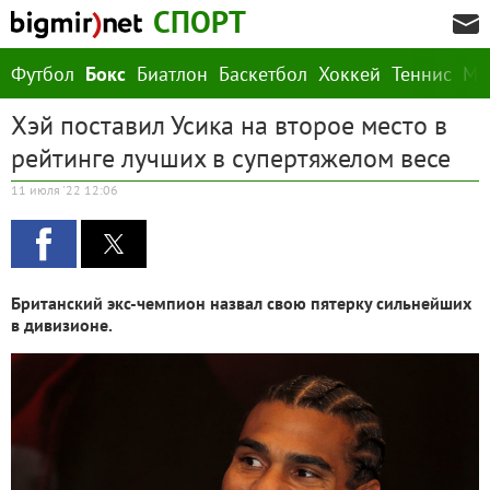
СПОРТ
Футбол
Бокс
Биатлон
Баскетбол
Хоккей
Теннис
М
Хэй поставил Усика на второе место в
рейтинге лучших в супертяжелом весе
11 июля '22 12:06
Британский экс-чемпион назвал свою пятерку сильнейших
в дивизионе.