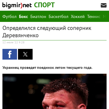
СПОРТ
Футбол
Бокс
Биатлон
Баскетбол
Хоккей
Теннис
М
Определился следующий соперник
Деревянченко
12 июля '22 9:28
Украинец проведет поединок летом текущего года.