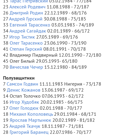
15
Тарас Петривский
03.02.1984 - 77/184
23
Алексей Родевич
11.08.1988 - 72/187
26
Дмитрий Родин
22.12.1989 - 68/176
27
Андрей Гурский
30.08.1988 - 75/185
33
Евгений Тарасенко
03.03.1983 - 74/189
34
Андрей Сагайдак
02.01.1989 - 66/172
37
Игор Тистик
27.05.1989 - 69/176
38
Олег Тарасенко
23.06.1990 - 73/190
41
Степан Гирский
08.01.1991 - 70/178
42 Владимир Пидвирный 12.01.1990 - 72/180
45 Олег Билый 29.05.1993- 65/180
70
Вячеслав Чечер
15.12.1980 - 84/189
Полузащитнки
7
Самсон Годвин
11.11.1983 Нигерия - 73/178
9
Денис Кожанов
13.06.1987 - 69/172
14 Остап Толочко 07.06.1993 - 62/172
16
Игор Худобяк
20.02.1985 - 66/175
17
Олег Голодюк
02.01.1988 - 70/177
18
Михаил Кополовець
29.01.1984 - 68/171
19
Ярослав Мартынюк
20.02.1989 - 81/182
25
Андрей Ткачук
18.11.1987 - 71/181
28
Григорий Баранец
22.07.1986 - 70/177