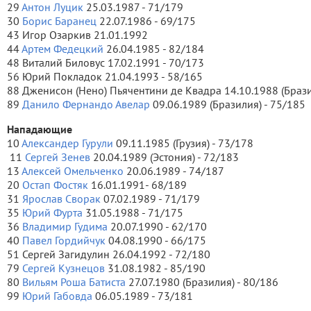
29
Антон Луцик
25.03.1987 - 71/179
30
Борис Баранец
22.07.1986 - 69/175
43 Игор Озаркив 21.01.1992
44
Артем Федецкий
26.04.1985 - 82/184
48 Виталий Биловус 17.02.1991 - 70/173
56 Юрий Покладок 21.04.1993 - 58/165
88 Дженисон (Нено) Пьячентини де Квадра 14.10.1988 (Брази
89
Данило Фернандо Авелар
09.06.1989 (Бразилия) - 75/185
Нападающие
10
Александер Гурули
09.11.1985 (Грузия) - 73/178
11
Сергей Зенев
20.04.1989 (Эстония) - 72/183
13
Алексей Омельченко
20.06.1989 - 74/187
20
Остап Фостяк
16.01.1991- 68/189
31
Ярослав Сворак
07.02.1989 - 71/179
35
Юрий Фурта
31.05.1988 - 71/175
36
Владимир Гудима
20.07.1990 - 62/170
40
Павел Гордийчук
04.08.1990 - 66/175
51 Сергей Загидулин 26.04.1992 - 72/180
79
Сергей Кузнецов
31.08.1982 - 85/190
80
Вильям Роша Батиста
27.07.1980 (Бразилия) - 80/186
99
Юрий Габовда
06.05.1989 - 73/181
________________________________