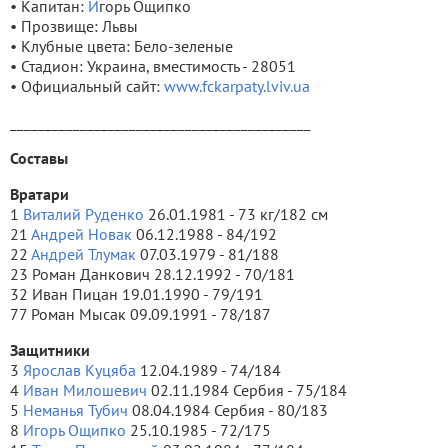
• Капитан:
И
горь Ощипко
• Прозвище: Львы
• Клубные цвета: Бело-зеленые
• Стадион: Украина, вместимость - 28051
• Официальный сайт:
www.fckarpaty.lviv.ua
___________________________________________
Составы
Вратари
1
Виталий Руденко
26.01.1981 - 73 кг/182 см
21
Андрей Новак
06.12.1988 - 84/192
22
Андрей Тлумак
07.03.1979 - 81/188
23 Роман Данкович 28.12.1992 - 70/181
32 Иван Пицан 19.01.1990 - 79/191
77 Роман Мысак 09.09.1991 - 78/187
Защитники
3
Ярослав Куцяба
12.04.1989 - 74/184
4
Иван Милошевич
02.11.1984 Сербия - 75/184
5
Неманья Тубич
08.04.1984 Сербия - 80/183
8
Игорь Ощипко
25.10.1985 - 72/175