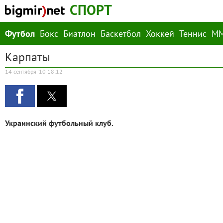
СПОРТ
Футбол
Бокс
Биатлон
Баскетбол
Хоккей
Теннис
М
Карпаты
14 сентября '10 18:12
Украинский футбольный клуб.