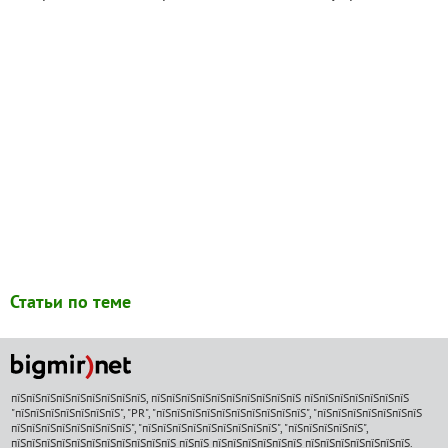
Статьи по теме
пїЅпїЅпїЅпїЅпїЅпїЅпїЅпїЅпїЅ, пїЅпїЅпїЅпїЅпїЅпїЅпїЅпїЅпїЅпїЅ пїЅпїЅпїЅпїЅпїЅпїЅпїЅ
"пїЅпїЅпїЅпїЅпїЅпїЅпїЅ", "PR", "пїЅпїЅпїЅпїЅпїЅпїЅпїЅпїЅпїЅпїЅ", "пїЅпїЅпїЅпїЅпїЅпїЅпїЅ
пїЅпїЅпїЅпїЅпїЅпїЅпїЅпїЅ", "пїЅпїЅпїЅпїЅпїЅпїЅпїЅпїЅпїЅ", "пїЅпїЅпїЅпїЅпїЅ",
пїЅпїЅпїЅпїЅпїЅпїЅпїЅпїЅпїЅпїЅпїЅ пїЅпїЅ пїЅпїЅпїЅпїЅпїЅпїЅ пїЅпїЅпїЅпїЅпїЅпїЅпїЅ.