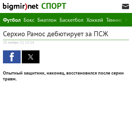
СПОРТ
Футбол
Бокс
Биатлон
Баскетбол
Хоккей
Теннис
М
Серхио Рамос дебютирует за ПСЖ
28 ноября '21 13:24
Опытный защитник, наконец, восстановился после серии
травм.