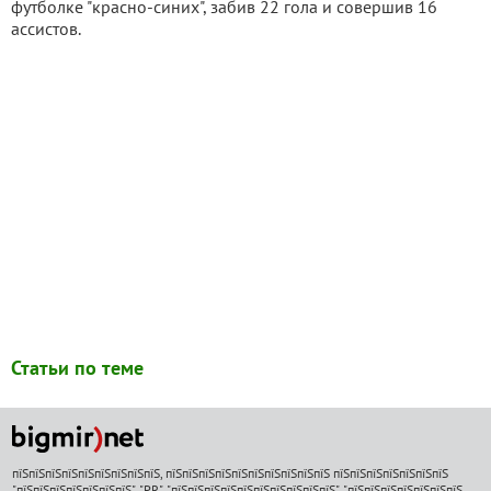
футболке "красно-синих", забив 22 гола и совершив 16
ассистов.
Статьи по теме
пїЅпїЅпїЅпїЅпїЅпїЅпїЅпїЅпїЅ, пїЅпїЅпїЅпїЅпїЅпїЅпїЅпїЅпїЅпїЅ пїЅпїЅпїЅпїЅпїЅпїЅпїЅ
"пїЅпїЅпїЅпїЅпїЅпїЅпїЅ", "PR", "пїЅпїЅпїЅпїЅпїЅпїЅпїЅпїЅпїЅпїЅ", "пїЅпїЅпїЅпїЅпїЅпїЅпїЅ