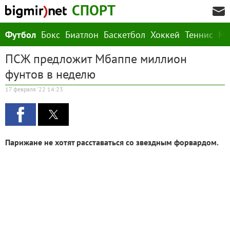
СПОРТ
Футбол
Бокс
Биатлон
Баскетбол
Хоккей
Теннис
М
ПСЖ предложит Мбаппе миллион
фунтов в неделю
17 февраля '22 14:23
Парижане не хотят расставаться со звездным форвардом.