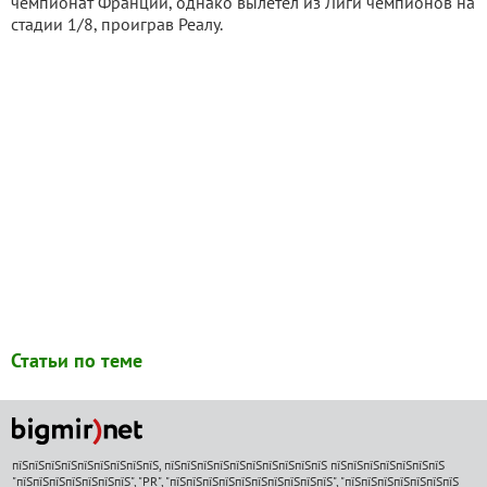
чемпионат Франции, однако вылетел из Лиги чемпионов на
стадии 1/8, проиграв Реалу.
Статьи по теме
пїЅпїЅпїЅпїЅпїЅпїЅпїЅпїЅпїЅ, пїЅпїЅпїЅпїЅпїЅпїЅпїЅпїЅпїЅпїЅ пїЅпїЅпїЅпїЅпїЅпїЅпїЅ
"пїЅпїЅпїЅпїЅпїЅпїЅпїЅ", "PR", "пїЅпїЅпїЅпїЅпїЅпїЅпїЅпїЅпїЅпїЅ", "пїЅпїЅпїЅпїЅпїЅпїЅпїЅ