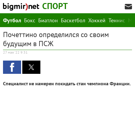
СПОРТ
Футбол
Бокс
Биатлон
Баскетбол
Хоккей
Теннис
М
Почеттино определился со своим
будущим в ПСЖ
27 мая '22 9:31
Специалист не намерен покидать стан чемпиона Франции.