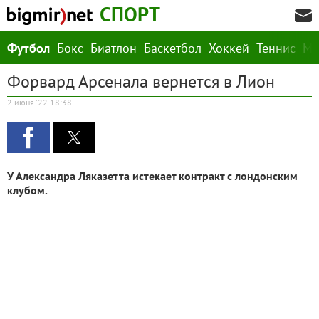
СПОРТ
Футбол
Бокс
Биатлон
Баскетбол
Хоккей
Теннис
М
Форвард Арсенала вернется в Лион
2 июня '22 18:38
У Александра Ляказетта истекает контракт с лондонским
клубом.