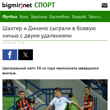
СПОРТ
Футбол
Бокс
Биатлон
Баскетбол
Хоккей
Теннис
М
Шахтер и Динамо сыграли в боевую
ничью с двумя удалениями
22 мая '19 21:46
Центральный матч 30-го тура чемпионата завершился
вничью.