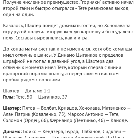
Получив численное преимущество, “горняки“ активно начал
второй тайм и быстро отыгрался - Тете реализовал выход
один на один.
Казалось, Шахтер пойдет дожимать гостей, но Хочолава за
игру рукой получил вторую желтую карточку и был удален с
поля. Составы выровнялись, как и игра.
До конца матча счет так и не изменился, хотя обе команды
имел отличные шансы. У Динамо Цыганков с пределов
штрафной не попал в дальний угол, а Шахтера два
отличных момента имел Тете, который сперва с линии
вратарской поразил штангу, а перед самым свистком
пробил рядом с воротами.
Шахтер — Динамо 1:1
Голы:
Тете, 50 — Цыганков, 37
Шахтер:
Пятов — Болбат, Кривцов, Хочолава, Матвиенко —
Алан Патрик (Коваленко, 75), Маркос Антонио — Тете,
Соломон (Ордец, 66), Фернандо (Дентиньо, 46) — Кайоде.
Динамо:
Бойко — Кендзера, Бурда, Шабанов, Сидклей —
Шепелев, Сидорчук — Цыганков, Андриевский, Де Пена —