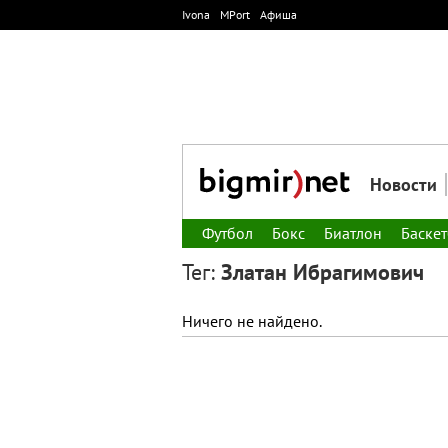
Ivona
MPort
Афиша
Новости
Футбол
Бокс
Биатлон
Баске
Тег:
Златан Ибрагимович
Ничего не найдено.