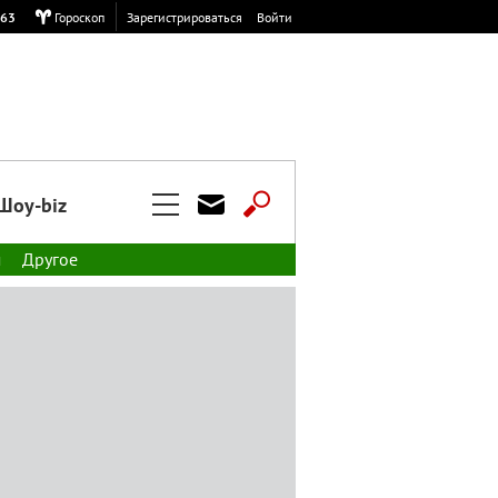
,63
Гороскоп
Зарегистрироваться
Войти
Шоу-biz
м
Другое