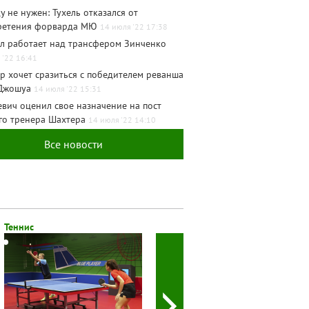
у не нужен: Тухель отказался от
ретения форварда МЮ
14 июля '22 17:38
л работает над трансфером Зинченко
 '22 16:41
р хочет сразиться с победителем реванша
 Джошуа
14 июля '22 15:31
вич оценил свое назначение на пост
го тренера Шахтера
14 июля '22 14:10
Все новости
Теннис