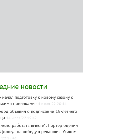
едние новости
 начал подготовку к новому сезону с
лькими новичками
14 июля '22 20:44
орд объявил о подписании 18-летнего
нца
14 июля '22 19:42
олжно работать вместе": Портер оценил
Джошуа на победу в реванше с Усиком
 '22 18:41