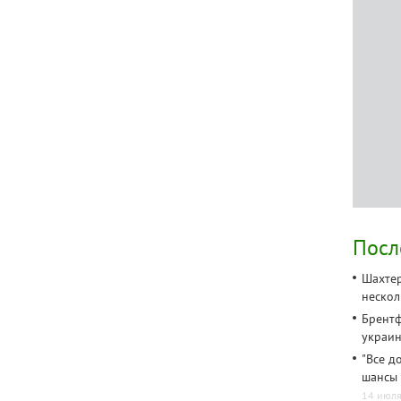
Посл
Шахтер
неско
Брентф
украи
"Все д
шансы 
14 июля