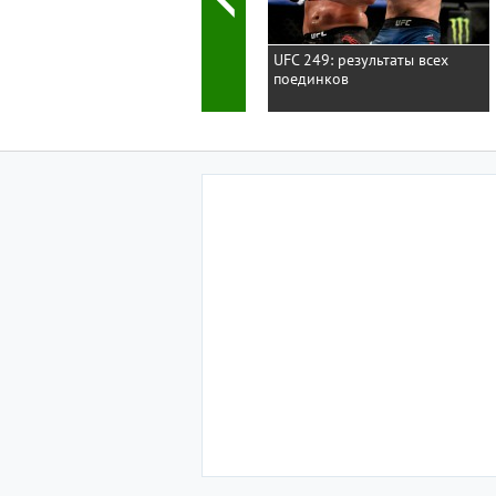
UFC 249: результаты всех
поединков