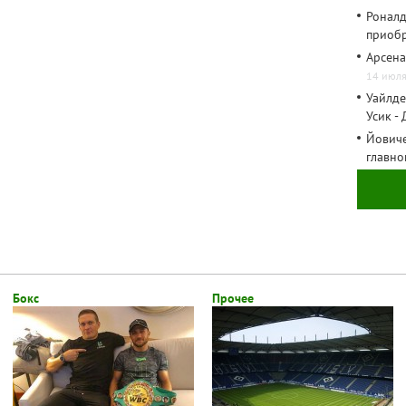
Роналд
приоб
Арсена
14 июля
Уайлде
Усик -
Йовиче
главно
Бокс
Прочее