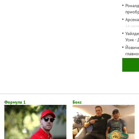
Роналд
приоб
Арсена
14 июля
Уайлде
Усик -
Йовиче
главно
Формула 1
Бокс