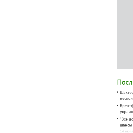
Посл
Шахтер
неско
Брентф
украи
"Все д
шансы 
14 июля