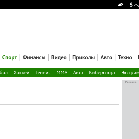
25
Спорт
Финансы
Видео
Приколы
Авто
Техно
тбол
Хоккей
Теннис
ММА
Авто
Киберспорт
Экстри
Реклама