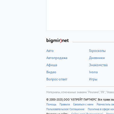
Авто
Гороскопы
Автопродажа
Дневники
Афиша
Знакомства
Видео
Ivona
Вопрос-ответ
Игры
Материалы, отмеченные знаками "Реклама", "PR", "Новос
© 2000-2020, ООО "КЕПРЕЙТ ПАРТНЕРС". Все права з
Помощь
Правила
Связаться с нами
Разместить с
Пользовательское Соглашение
Политика в сфере к
Реклама на сайте:
Cейлз-хаус "Диджимедиа"
Отдел