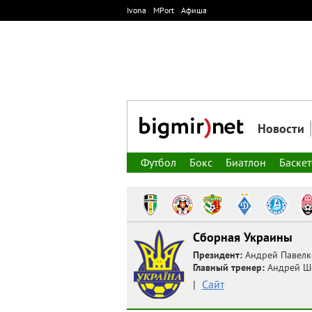
Ivona
MPort
Афиша
Новости
Футбол
Бокс
Биатлон
Баске
Сборная Украины
Президент:
Андрей Павелк
Главный тренер:
Андрей Ш
|
Сайт