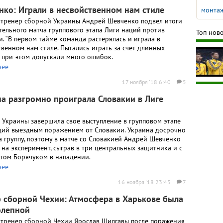
ко: Играли в несвойственном нам стиле
монтаж
 тренер сборной Украины Андрей Шевченко подвел итоги
тельного матча группового этапа Лиги наций против
Топ ново
. “В первом тайме команда растерялась и играла в
твенном нам стиле. Пытались играть за счет длинных
, при этом допускали много ошибок.
нее
17 ноября '18 6:40
5
а разгромно проиграла Словакии в Лиге
 Украины завершила свое выступление в групповом этапе
ций выездным поражением от Словакии. Украина досрочно
а группу, поэтому в матче со Словакией Андрей Шевченко
 на эксперимент, сыграв в три центральных защитника и с
том Борячуком в нападении.
нее
16 ноября '18 23:43
7
 сборной Чехии: Атмосфера в Харькове была
олепной
 тренер сборной Чехии Ярослав Шилгавы после поражения