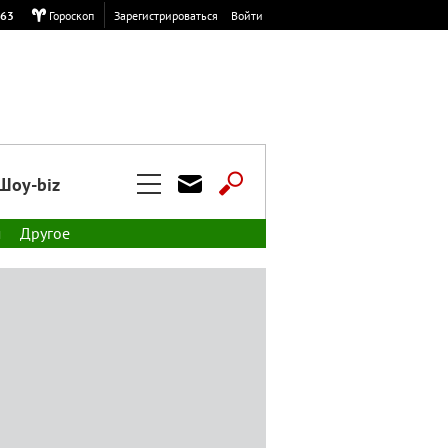
,63
Гороскоп
Зарегистрироваться
Войти
Шоу-biz
м
Другое