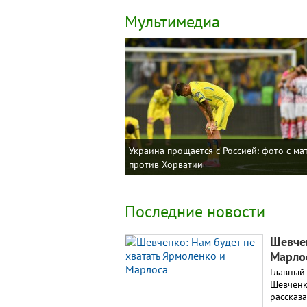
Мультимедиа
Украина прощается с Россией: фото с ма
против Хорватии
Последние новости
Шевчен
Марло
Главный
Шевченк
рассказ