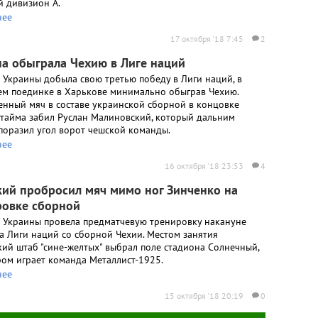
й дивизион А.
нее
17 октября '18 7:45
2
а обыграла Чехию в Лиге наций
 Украины добыла свою третью победу в Лиги наций, в
м поединке в Харькове минимально обыграв Чехию.
енный мяч в составе украинской сборной в концовке
 тайма забил Руслан Малиновский, который дальним
поразил угол ворот чешской команды.
нее
16 октября '18 23:53
4
кий пробросил мяч мимо ног Зинченко на
ровке сборной
 Украины провела предматчевую тренировку накануне
а Лиги наций со сборной Чехии. Местом занятия
кий штаб "сине-желтых" выбрал поле стадиона Солнечный,
ром играет команда Металлист-1925.
нее
15 октября '18 20:19
0