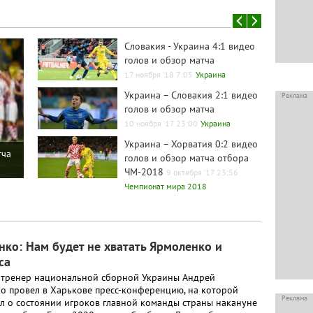
Словакия - Украина 4:1 видео
голов и обзор матча
17 ноября '18 7:05
Украина
Украина – Словакия 2:1 видео
Реклама
голов и обзор матча
10 ноября '17 23:00
Украина
Украина – Хорватия 0:2 видео
тча
голов и обзор матча отбора
ЧМ-2018
9 октября '17 23:56
Чемпионат мира 2018
ко: Нам будет не хватать Ярмоленко и
са
 тренер национальной сборной Украины Андрей
о провел в Харькове пресс-конференцию, на которой
Реклама
ал о состоянии игроков главной команды страны накануне