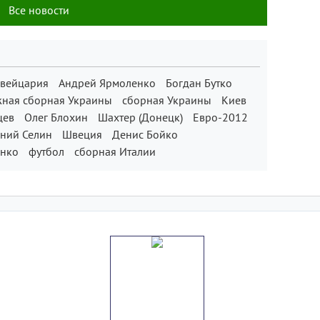
Все новости
вейцария
Андрей Ярмоленко
Богдан Бутко
ная сборная Украины
сборная Украины
Киев
цев
Олег Блохин
Шахтер (Донецк)
Евро-2012
ений Селин
Швеция
Денис Бойко
енко
футбол
сборная Италии