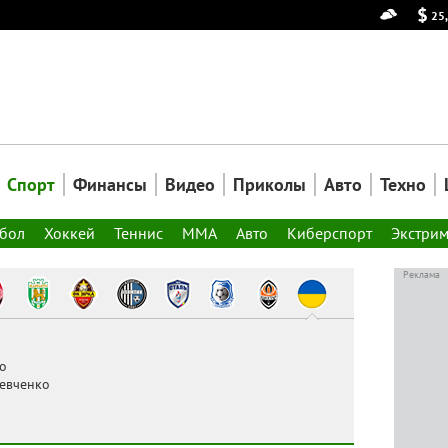
25
Спорт
Финансы
Видео
Приколы
Авто
Техно
тбол
Хоккей
Теннис
ММА
Авто
Киберспорт
Экстри
Реклама
о
евченко