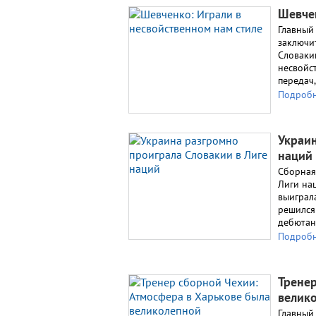
Шевчен
Главный
заключи
Словакии
несвойс
передач
Подроб
Украин
наций
Сборная
Лиги на
выиграл
решился
дебютан
Подроб
Тренер
велик
Главный