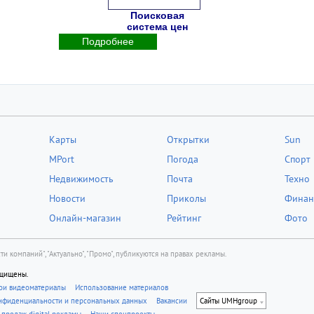
Поисковая
система цен
Подробнее
Карты
Открытки
Sun
MPort
Погода
Спорт
Недвижимость
Почта
Техно
Новости
Приколы
Финан
Онлайн-магазин
Рейтинг
Фото
ти компаний", "Актуально", "Промо", публикуются на правах рекламы.
ащищены.
вои видеоматериалы
Использование материалов
онфиденциальности и персональных данных
Вакансии
Cайты UMHgroup
 продаж digital рекламы
Наши спецпроекты