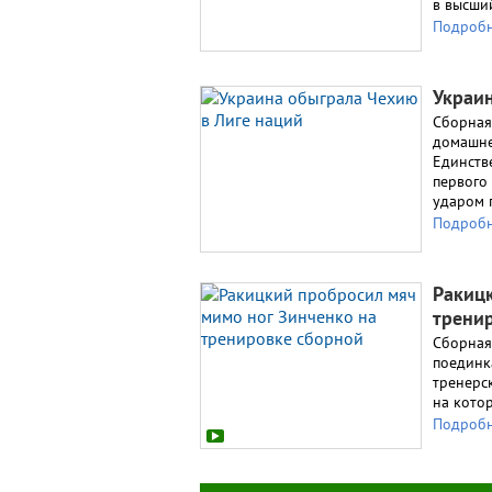
в высши
Подроб
Украин
Сборная
домашне
Единств
первого
ударом 
Подроб
Ракиц
трени
Cборная
поединк
тренерс
на кото
Подроб