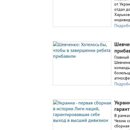
от Украи
отдал д
Харьков
индивид
Подроб
Шевчен
приба
Главный
Шевченк
команды
болельщ
атмосфе
Подроб
Украин
гаран
В рамка
Чехию со
сборная