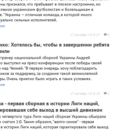
ны признался, что пребывает в плохом настроении, но
олжное украинским футболистам и болельщикам в
е. "Украина — отличная команда, в которой много
уально сильных исполнителей.
нее
17 октября '18 8:27
0
ко: Хотелось бы, чтобы в завершении ребята
вили
 тренер национальной сборной Украины Андрей
о выступил на пресс-конференции после победы своей
 над Чехией. "В первую очередь хочу поблагодарить
иков за поддержку, за создание такой великолепной
ры. Очень приятно было играть в таких условиях.
нее
17 октября '18 8:10
1
а - первая сборная в истории Лиги наций,
тировавшая себе выход в высший дивизион
х четвертого тура Лиги наций сборная Украины обыграла
 счетом 1:0. Таким образом, “желто-синие“ - первая
 в истории Лиги наций, которая гарантировала себе выход