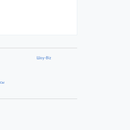
Шоу-Biz
сы