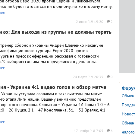
ов отбора Евро-2020 против Сербии и Люксембурга.
ко не будет готовиться ни к одному, ни ко второму матчу.
нее
2 июня '19 19:20
2
нко: Для выхода из группы не должны терять
 тренер сборной Украины Андрей Шевченко накануне
валификационного турнира Евро-2020 против
урга на пресс-конференции рассказал о готовности
. “С выбором состава мы определимся в день игры.
нее
24 марта '19 20:35
0
ия - Украина 4:1 видео голов и обзор матча
Форум
 Украины уступила словакам в заключительном матче
Обмен
ого этапа Лиги наций. Вашему вниманию представлен
ор этого поединка. Словакия – Украина 4:1 Голы : 1:0 – 6
Продв
2:0 – 26 Куцка, 2:1 – 47 Коноплянка, 3:1 – 52 Зреляк, 4:1 –
Новос
нее
Обмен
17 ноября '18 7:05
6
налого