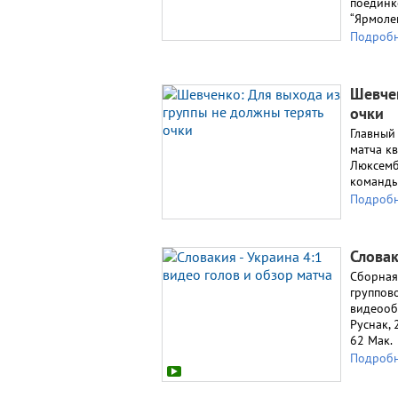
поединк
“Ярмолен
Подроб
Шевче
очки
Главный
матча к
Люксемб
команды
Подроб
Словак
Сборная
группов
видеообз
Руснак, 
62 Мак.
Подроб