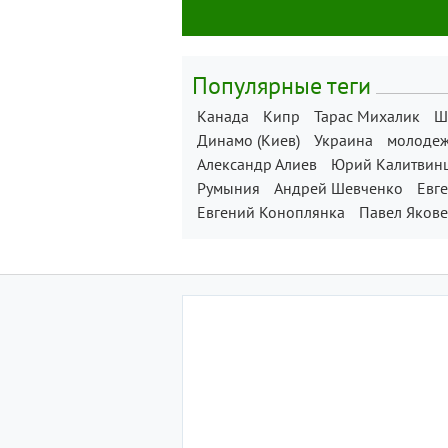
Популярные теги
Канада
Кипр
Тарас Михалик
Ш
Динамо (Киев)
Украина
молодеж
Александр Алиев
Юрий Калитвин
Румыния
Андрей Шевченко
Евг
Евгений Коноплянка
Павел Яков